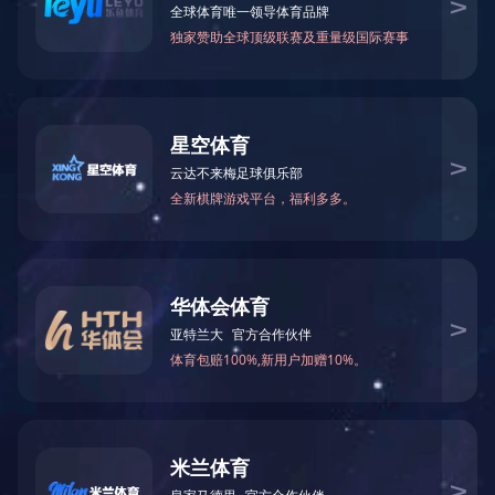
PCIe接口SSD推出全系列产品，加
人才招聘
群联表示，自2012年起开始提供金士
士顿的SSD控制芯片总量超过180
在线留言
来营运及获利之成长共创新契机。
1xbet·官方站官
群联电子董事长潘健成表示，与金
网-1xbet(中国)
2016年景气反转之际，双方携手在S
联系信达龙
展市场，因此群联今年度的SSD控
全国咨询热线：
金士顿科技闪存部副总Nate St
15365656613
联一直以来提供多项前瞻性闪存解
业界的领先地位。
联系人：
何先生
地址：
盐城市亭湖区通榆河东路78
SSD向PCIe接口发展的动力主要来
号
星、英特尔、东芝等SSD基本已全面升
SSD在市场上普及的步伐，独立控制芯
场上扩大应用，高速PCIe SSD时
Marvell早就开始引导SSD市场向P
艺推出第二代NVMe SSD控制芯片